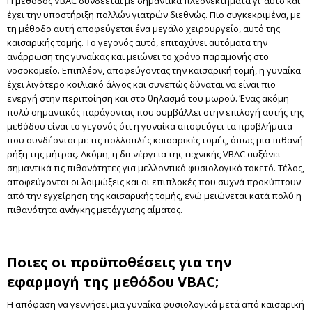
Η μέθοδος VBAC συνδέεται με σημαντικά πλεονεκτήματα γι’ αυτό και
έχει την υποστήριξη πολλών γιατρών διεθνώς. Πιο συγκεκριμένα, με
τη μέθοδο αυτή αποφεύγεται ένα μεγάλο χειρουργείο, αυτό της
καισαρικής τομής. Το γεγονός αυτό, επιταχύνει αυτόματα την
ανάρρωση της γυναίκας και μειώνει το χρόνο παραμονής στο
νοσοκομείο. Επιπλέον, αποφεύγοντας την καισαρική τομή, η γυναίκα
έχει λιγότερο κοιλιακό άλγος και συνεπώς δύναται να είναι πιο
ενεργή στην περιποίηση και στο θηλασμό του μωρού. Ένας ακόμη
πολύ σημαντικός παράγοντας που συμβάλλει στην επιλογή αυτής της
μεθόδου είναι το γεγονός ότι η γυναίκα αποφεύγει τα προβλήματα
που συνδέονται με τις πολλαπλές καισαρικές τομές, όπως μια πιθανή
ρήξη της μήτρας. Ακόμη, η διενέργεια της τεχνικής VBAC αυξάνει
σημαντικά τις πιθανότητες για μελλοντικό φυσιολογικό τοκετό. Τέλος,
αποφεύγονται οι λοιμώξεις και οι επιπλοκές που συχνά προκύπτουν
από την εγχείρηση της καισαρικής τομής, ενώ μειώνεται κατά πολύ η
πιθανότητα ανάγκης μετάγγισης αίματος.
Ποιες οι προϋποθέσεις για την
εφαρμογή της μεθόδου
VBAC;
Η απόφαση να γεννήσει μια γυναίκα φυσιολογικά μετά από καισαρική