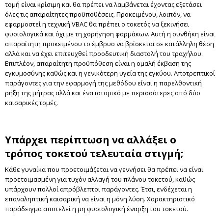
τομή είναι κρίσιμη και θα πρέπει να λαμβάνεται έχοντας εξετάσει
όλες τις απαραίτητες προϋποθέσεις. Προκειμένου, λοιπόν, να
εφαρμοστεί η τεχνική VBAC θα πρέπει ο τοκετός να ξεκινήσει
φυσιολογικά και όχι με τη χορήγηση φαρμάκων. Αυτή η συνθήκη είναι
απαραίτητη προκειμένου το έμβρυο να βρίσκεται σε κατάλληλη θέση
αλλά και να έχει επιτευχθεί προοδευτική διαστολή του τραχήλου.
Επιπλέον, απαραίτητη προϋπόθεση είναι η ομαλή έκβαση της
εγκυμοσύνης καθώς και η γενικότερη υγεία της εγκύου. Αποτρεπτικοί
παράγοντες για την εφαρμογή της μεθόδου είναι η παρελθοντική
ρήξη της μήτρας αλλά και ένα ιστορικό με περισσότερες από δύο
καισαρικές τομές.
Υπάρχει περίπτωση να αλλάξει ο
τρόπος τοκετού τελευταία στιγμή;
Κάθε γυναίκα που προετοιμάζεται να γεννήσει θα πρέπει να είναι
προετοιμασμένη για τυχόν αλλαγή του πλάνου τοκετού, καθώς
υπάρχουν πολλοί απρόβλεπτοι παράγοντες. Έτσι, ενδέχεται η
επαναληπτική καισαρική να είναι η μόνη λύση. Χαρακτηριστικό
παράδειγμα αποτελεί η μη φυσιολογική έναρξη του τοκετού.