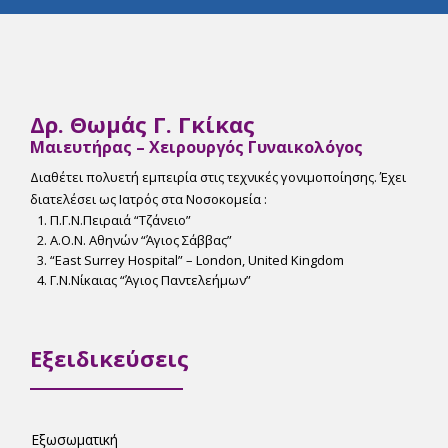
Δρ. Θωμάς Γ. Γκίκας
Μαιευτήρας – Χειρουργός Γυναικολόγος
Διαθέτει πολυετή εμπειρία στις τεχνικές γονιμοποίησης. Έχει
διατελέσει ως Ιατρός στα Νοσοκομεία :
Π.Γ.Ν.Πειραιά “Tζάνειο”
Α.Ο.Ν. Αθηνών “Άγιος Σάββας”
“East Surrey Hospital” – London, United Kingdom
Γ.Ν.Νίκαιας “Άγιος Παντελεήμων”
Εξειδικεύσεις
Εξωσωματική