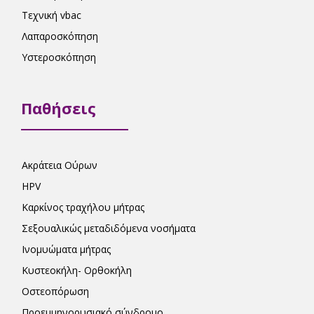
Τεχνική vbac
Λαπαροσκόπηση
Υστεροσκόπηση
Παθήσεις
Ακράτεια Ούρων
HPV
Καρκίνος τραχήλου μήτρας
Σεξουαλικώς μεταδιδόμενα νοσήματα
Ινομυώματα μήτρας
Κυστεοκήλη- Ορθοκήλη
Οστεοπόρωση
Προεμμηνορυσιακό σύνδρομο