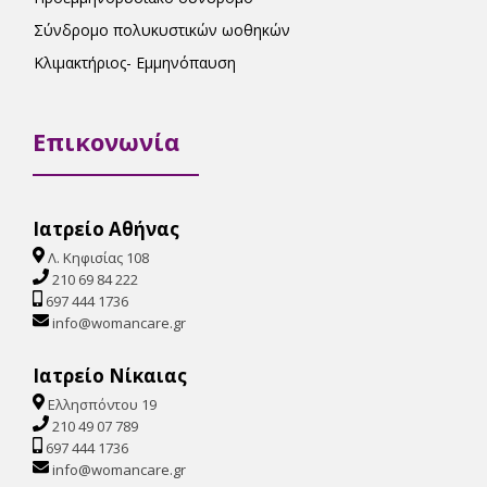
Σύνδρομο πολυκυστικών ωοθηκών
Κλιμακτήριος- Εμμηνόπαυση
Επικονωνία
Ιατρείο Αθήνας
Λ. Κηφισίας 108
210 69 84 222
697 444 1736
info@womancare.gr
Ιατρείο Νίκαιας
Ελλησπόντου 19
210 49 07 789
697 444 1736
info@womancare.gr