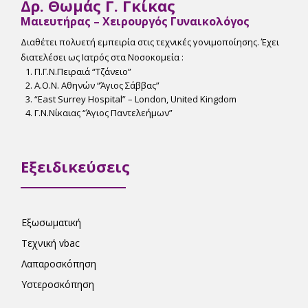
Δρ. Θωμάς Γ. Γκίκας
Μαιευτήρας – Χειρουργός Γυναικολόγος
Διαθέτει πολυετή εμπειρία στις τεχνικές γονιμοποίησης. Έχει
διατελέσει ως Ιατρός στα Νοσοκομεία :
Π.Γ.Ν.Πειραιά “Tζάνειο”
Α.Ο.Ν. Αθηνών “Άγιος Σάββας”
“East Surrey Hospital” – London, United Kingdom
Γ.Ν.Νίκαιας “Άγιος Παντελεήμων”
Εξειδικεύσεις
Εξωσωματική
Τεχνική vbac
Λαπαροσκόπηση
Υστεροσκόπηση