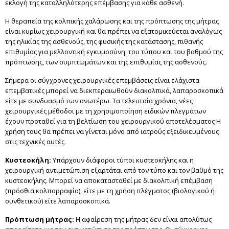
εκλογή της καταλληλότερης επέμβασης για κάθε ασθενή.
Η θεραπεία της κολπικής χαλάρωσης και της πρόπτωσης της μήτρας
είναι κυρίως χειρουργική και θα πρέπει να εξατομικεύεται αναλόγως
της ηλικίας της ασθενούς, της φυσικής της κατάστασης, πιθανής
επιθυμίας για μελλοντική εγκυμοσύνη, του τύπου και του βαθμού της
πρόπτωσης, των συμπτωμάτων και της επιθυμίας της ασθενούς.
Σήμερα οι σύγχρονες χειρουργικές επεμβάσεις είναι ελάχιστα
επεμβατικές μπορεί να διεκπεραιωθούν διακολπικά, λαπαροσκοπικά
είτε με συνδυασμό των ανωτέρω. Τα τελευταία χρόνια, νέες
χειρουργικές μέθοδοι με τη χρησιμοποίηση ειδικών πλεγμάτων
έχουν προταθεί για τη βελτίωση του χειρουργικού αποτελέσματος Η
χρήση τους θα πρέπει να γίνεται μόνο από ιατρούς εξειδικευμένους
στις τεχνικές αυτές.
Κυστεοκήλη:
Υπάρχουν διάφοροι τύποι κυστεοκήλης και η
χειρουργική αντιμετώπιση εξαρτάται από τον τύπο και τον βαθμό της
κυστεοκήλης. Μπορεί να αποκατασταθεί με διακολπική επέμβαση
(πρόσθια κολπορραφία), είτε με τη χρήση πλέγματος (βιολογικού ή
συνθετικού) είτε λαπαροσκοπικά.
Πρόπτωση μήτρας:
Η αφαίρεση της μήτρας δεν είναι απολύτως