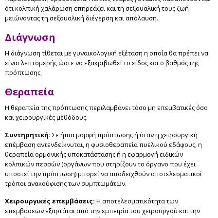
ότι κολπική χαλάρωση επηρεάζει και τη σεξουαλική τους ζωή
μειώνοντας τη σεξουαλική διέγερση και απόλαυση.
Διάγνωση
Η διάγνωση τίθεται με γυναικολογική εξέταση η οποία θα πρέπει να
είναι λεπτομερής ώστε να εξακριβωθεί το είδος και ο βαθμός της
πρόπτωσης.
Θεραπεία
Η θεραπεία της πρόπτωσης περιλαμβάνει τόσο μη επεμβατικές όσο
και χειρουργικές μεθόδους.
Συντηρητική:
Σε ήπια μορφή πρόπτωσης ή όταν η χειρουργική
επέμβαση αντενδείκνυται, η φυσιοθεραπεία πυελικού εδάφους, η
θεραπεία ορμονικής υποκατάστασης ή η εφαρμογή ειδικών
κολπικών πεσσών (οργάνων που στηρίζουν το όργανο που έχει
υποστεί την πρόπτωση) μπορεί να αποδειχθούν αποτελεσματικοί
τρόποι ανακούφισης των συμπτωμάτων.
Χειρουργικές επεμβάσεις:
Η αποτελεσματικότητα των
επεμβάσεων εξαρτάται από την εμπειρία του χειρουργού και την