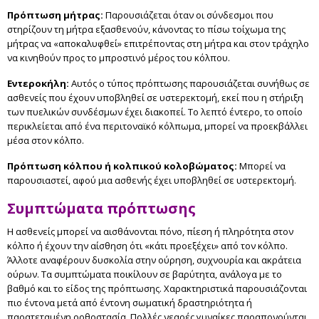
Πρόπτωση μήτρας:
Παρουσιάζεται όταν οι σύνδεσμοι που
στηρίζουν τη μήτρα εξασθενούν, κάνοντας το πίσω τοίχωμα της
μήτρας να «αποκαλυφθεί» επιτρέποντας στη μήτρα και στον τράχηλο
να κινηθούν προς το μπροστινό μέρος του κόλπου.
Εντεροκήλη:
Αυτός ο τύπος πρόπτωσης παρουσιάζεται συνήθως σε
ασθενείς που έχουν υποβληθεί σε υστερεκτομή, εκεί που η στήριξη
των πυελικών συνδέσμων έχει διακοπεί. Το λεπτό έντερο, το οποίο
περικλείεται από ένα περιτοναϊκό κόλπωμα, μπορεί να προεκβάλλει
μέσα στον κόλπο.
Πρόπτωση κόλπου ή κολπικού κολοβώματος:
Μπορεί να
παρουσιαστεί, αφού μια ασθενής έχει υποβληθεί σε υστερεκτομή.
Συμπτώματα πρόπτωσης
Η ασθενείς μπορεί να αισθάνονται πόνο, πίεση ή πληρότητα στον
κόλπο ή έχουν την αίσθηση ότι «κάτι προεξέχει» από τον κόλπο.
Άλλοτε αναφέρουν δυσκολία στην ούρηση, συχνουρία και ακράτεια
ούρων. Τα συμπτώματα ποικίλουν σε βαρύτητα, ανάλογα με το
βαθμό και το είδος της πρόπτωσης. Χαρακτηριστικά παρουσιάζονται
πιο έντονα μετά από έντονη σωματική δραστηριότητα ή
παρατεταμένη ορθοστασία. Πολλές νεαρές γυναίκες παραπονούνται