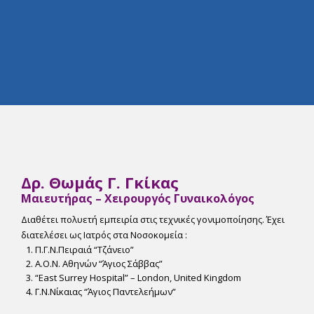
Δρ. Θωμάς Γ. Γκίκας
Μαιευτήρας – Χειρουργός Γυναικολόγος
Διαθέτει πολυετή εμπειρία στις τεχνικές γονιμοποίησης. Έχει
διατελέσει ως Ιατρός στα Νοσοκομεία :
Π.Γ.Ν.Πειραιά “Tζάνειο”
Α.Ο.Ν. Αθηνών “Άγιος Σάββας”
“East Surrey Hospital” – London, United Kingdom
Γ.Ν.Νίκαιας “Άγιος Παντελεήμων”