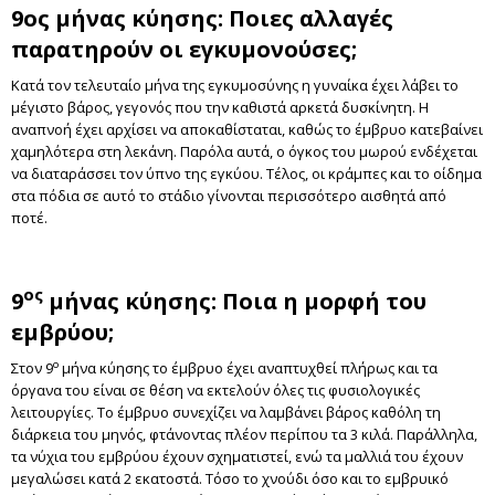
9ος μήνας κύησης: Ποιες αλλαγές
παρατηρούν οι εγκυμονούσες;
Κατά τον τελευταίο μήνα της εγκυμοσύνης η γυναίκα έχει λάβει το
μέγιστο βάρος, γεγονός που την καθιστά αρκετά δυσκίνητη. Η
αναπνοή έχει αρχίσει να αποκαθίσταται, καθώς το έμβρυο κατεβαίνει
χαμηλότερα στη λεκάνη. Παρόλα αυτά, ο όγκος του μωρού ενδέχεται
να διαταράσσει τον ύπνο της εγκύου. Τέλος, οι κράμπες και το οίδημα
στα πόδια σε αυτό το στάδιο γίνονται περισσότερο αισθητά από
ποτέ.
ος
9
μήνας κύησης: Ποια η μορφή του
εμβρύου;
ο
Στον 9
μήνα κύησης το έμβρυο έχει αναπτυχθεί πλήρως και τα
όργανα του είναι σε θέση να εκτελούν όλες τις φυσιολογικές
λειτουργίες. Το έμβρυο συνεχίζει να λαμβάνει βάρος καθόλη τη
διάρκεια του μηνός, φτάνοντας πλέον περίπου τα 3 κιλά. Παράλληλα,
τα νύχια του εμβρύου έχουν σχηματιστεί, ενώ τα μαλλιά του έχουν
μεγαλώσει κατά 2 εκατοστά. Τόσο το χνούδι όσο και το εμβρυικό