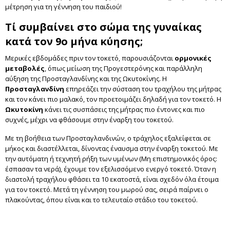
μέτρηση για τη γέννηση του παιδιού!
Τί συμβαίνει στο σώμα της γυναίκας
κατά τον 9ο μήνα κύησης;
Mερικές εβδομάδες πριν τον τοκετό, παρουσιάζονται
ορμονικές
μεταβολές
, όπως μείωση της Προγεστερόνης και παράλληλη
αύξηση της Προσταγλανδίνης και της Ωκυτοκίνης. Η
Προσταγλανδίνη
επηρεάζει την σύσταση του τραχήλου της μήτρας
και τον κάνει πιο μαλακό, τον προετοιμάζει δηλαδή για τον τοκετό. Η
Ωκυτοκίνη
κάνει τις συσπάσεις της μήτρας πιο έντονες και πιο
συχνές, μέχρι να φθάσουμε στην έναρξη του τοκετού.
Με τη βοήθεια των Προσταγλανδινών, ο τράχηλος εξαλείφεται σε
μήκος και διαστέλλεται, δίνοντας έναυσμα στην έναρξη τοκετού. Με
την αυτόματη ή τεχνητή ρήξη των υμένων (Μη επιστημονικός όρος:
έσπασαν τα νερά), έχουμε τον εξελισσόμενο ενεργό τοκετό. Όταν η
διαστολή τραχήλου φθάσει τα 10 εκατοστά, είναι σχεδόν όλα έτοιμα
για τον τοκετό. Μετά τη γέννηση του μωρού σας, σειρά παίρνει ο
πλακούντας, όπου είναι και το τελευταίο στάδιο του τοκετού.