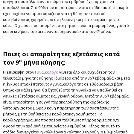
σμήγμα που κάλυπταν το σώμα του εμβρύου έχει αρχίσει να
αποβάλλονται. Στο 90% των περιπτώσεων στο στάδιο αυτό το μωρό
έχει αρχίσει να προετοιμάζεται για τη θέση του τοκετού,
κατεβαίνοντας χαμηλότερα στη λεκάνη και με το κεφάλι προς τα
κάτω. Ο χώρος που απομένει στη μήτρα είναι περιορισμένος, γι΄αυτό
ο
και οι κινήσεις του μειώνονται σημαντικά κατά τον 9
μήνα.
Ποιες οι απαραίτητες εξετάσεις κατά
ο
τον 9
μήνα κύησης;
Η επίσκεψη στον
Γυναικολόγο
γίνεται όλο και συχνότερη τον
η
τελευταίο μήνα της κύησης. Ιδιαίτερα από την 36
εβδομάδα και μετά
η έγκυος επισκέπτεται τον γυναικολόγο της σε εβδομαδιαία βάση.
Όπως και κάθε μήνα, θα ζητηθεί από τη γυναίκα να υποβληθεί σε
η
γενικές εξετάσεις αίματος και γενική ούρων. Μετά την 36
εβδομάδα
είναι απαραίτητη η συχνή παρακολούθηση της καρδιακής
λειτουργίας του μωρού και η παρατήρηση των συσπάσεων της
μήτρας, με τη βοήθεια του καρδιοτοκογραφήματος. Το
καρδιογράφημα μας προσφέρει πολύτιμες πληροφορίες σε ό,τι
αφορά την καρδιακή λειτουργία του εμβρύου. Τέλος, σε αυτό το
στάδιο διενεργείται η καλλιέργεια κολπικού υγρού για Β΄ Αιμολυτικό